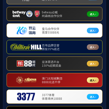
工会信息
>>> 更多
太阳集团2007召开第一届教职工代表大会暨第一...
2025-05-30
太阳集团20072024年工会干部培训圆满结束
2024-12-20
第一届“双代会”代表团团长、分工会主席联席...
2024-10-28
太阳集团2007教代会常设委员会、工会委员会、 ...
2024-06-13