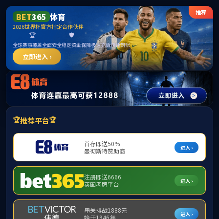
太阳集团2007(有限公司)-官方网站
欢迎访问太阳集团2007工会网站
首 页
工会