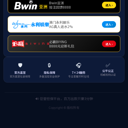
太阳集团2007召开第一届教职工代表大会暨第一...
2024-06-07
关于太阳集团2007工会第一届委员会、经费审查...
2024-05-27
关于太阳集团2007第一届教职工代表大会暨第一...
2024-05-24
太阳集团2007召开“双代会”代表团团长、工会主席联...
2024-03-25
太阳集团2007召开2021年工会主席和教代会团长第四次...
2021-11-28
太阳集团2007召开2021年工会主席和教代会团长第三次...
2021-09-09
太阳集团2007召开2021年工会主席和教代会团长第二次...
2021-04-30
太阳集团2007召开2020年工会主席和教代会团长第二次...
2020-12-25
关于印发中山大学新华学院关于第二届教职工代...
2020-10-12
太阳集团2007召开2020年工会主席和教代会团长第一次...
2020-07-20
太阳集团2007(有限公司)-官方
地址：广州市天河