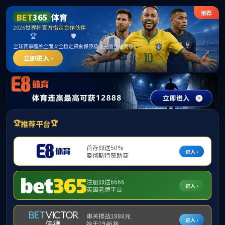
太阳集团2007(有限公司)-官方网站
欢迎访问太阳集团2007工会网站
首 页
工会