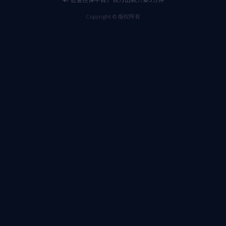
2020年工会主席和教代会团长第二次联席会议现场