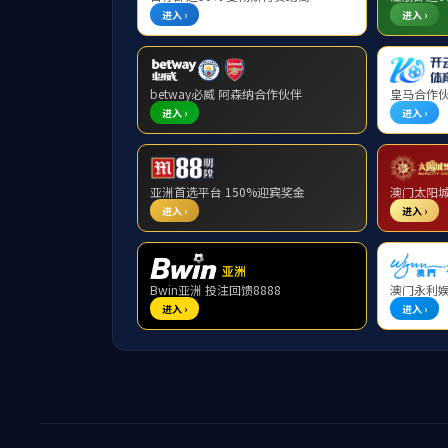
12月23日，中山大学新华学院工
记蓝永金出席会议并讲话。会议由太阳集