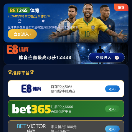
太阳集团2007(有限公司)-官方网站
欢迎访问太阳集团2007工会网站
首 页
工会